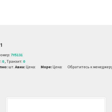
31
омер:
7Y5131
г:
0
, Транзит:
0
...
пно:
шт.
Авиа:
Цена:
Море:
Цена:
Обратитесь к менеджеру