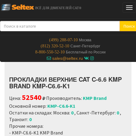
Tog
ВСЁ ДЛЯ ДВИГАТЕЛЕЙ CAT®
nav
Поиск
(499) 288-07-10
Москва
(812) 320-52-10
Санкт-Петербург
8-800-550-52-10
Бесплатный по России
sales@seltex.ru
ПРОКЛАДКИ ВЕРХНИЕ CAT C-6.6 KMP
BRAND KMP-C6.6-K1
52540
Цена:
Производитель:
KMP Brand
Основной номер:
KMP-C6.6-K1
Остатки на складах: Москва:
0
, Санкт-Петербург:
0
,
Транзит:
0
Прочие номера:
- KMP-C6.6-K1 KMP Brand