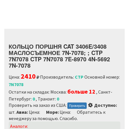
КОЛЬЦО ПОРШНЯ CAT 3406E/3408
МАСЛОСЪЕМНОЕ 7N-7078; ; CTP
7N7078 CTP 7N7078 7E-8970 4N-5692
7N-7078
2410
Цена:
Производитель:
CTP
Основной номер:
7N7078
больше 12
Остатки на складах: Москва:
, Санкт-
Петербург:
0
, Транзит:
0
Loading...
Проверить на заказ из США:
Доступно:
Проверить
шт.
Авиа:
Цена:
Море:
Цена:
Обратитесь к
менеджеру за помощью. Спасибо.
Аналоги: