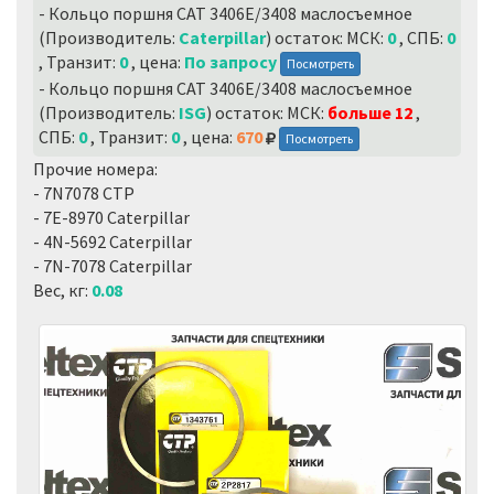
- Кольцо поршня CAT 3406E/3408 маслосъемное
(Производитель:
Caterpillar
) остаток: МСК:
0
, СПБ:
0
, Транзит:
0
, цена:
По запросу
Посмотреть
- Кольцо поршня CAT 3406E/3408 маслосъемное
(Производитель:
ISG
) остаток: МСК:
больше 12
,
СПБ:
0
, Транзит:
0
, цена:
670
Посмотреть
Прочие номера:
- 7N7078 CTP
- 7E-8970 Caterpillar
- 4N-5692 Caterpillar
- 7N-7078 Caterpillar
Вес, кг:
0.08